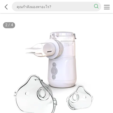
2
/
4