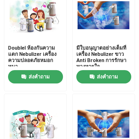
ทัวร์โรงงาน
ควบคุมคุณภาพ
Doublel ห้องกันความ
มีใบอนุญาตอย่างเต็มที่
แตก Nebulizer เครื่อง
เครื่อง Nebulizer ขาว
ติดต่อเรา
ความปลอดภัยหมอก
Anti Broken การรักษา
หนา
ทางหายใจ
ส่งคำถาม
ส่งคำถาม
ข่าว
คดี
เครื่องพ่นยาตาข่ายแบบพกพา
เครื่องพ่นฝอยละอองตาข่าย