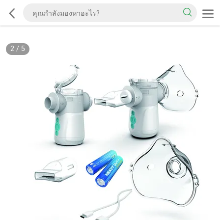
2
/
5