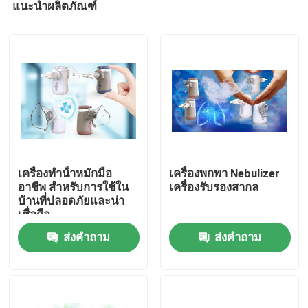
แนะนำผลิตภัณฑ์
เครื่องทําน้ําหมักมือ
เครื่องพกพา Nebulizer
อาชีพ สําหรับการใช้ใน
เครื่องรับรองสากล
บ้านที่ปลอดภัยและน่า
เชื่อถือ
บ้าน
ส่งคำถาม
ส่งคำถาม
สินค้า
เกี่ยวกับเรา