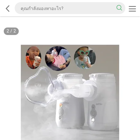
2
/
2