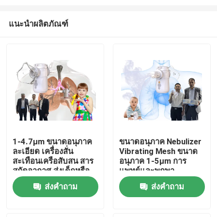
แนะนำผลิตภัณฑ์
1-4.7μm ขนาดอนุภาค
ขนาดอนุภาค Nebulizer
ละเอียด เครื่องสั่น
Vibrating Mesh ขนาด
บ้าน
สะเทือนเครือสับสน สาร
อนุภาค 1-5μm การ
สกัดอากาศ ส่งเด็กหรือ
แพทย์และพกพา
ผู้ใหญ่
สินค้า
ส่งคำถาม
ส่งคำถาม
เกี่ยวกับเรา