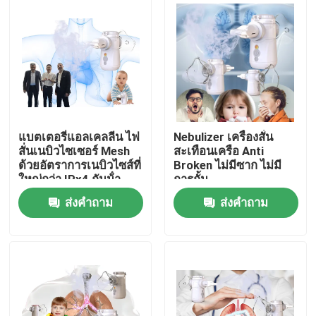
ทัวร์โรงงาน
ควบคุมคุณภาพ
ติดต่อเรา
แบตเตอรี่แอลเคลลีน ไฟ
Nebulizer เครื่องสั่น
สั่นเนบิวไซเซอร์ Mesh
สะเทือนเครือ Anti
ด้วยอัตราการเนบิวไซส์ที่
Broken ไม่มีซาก ไม่มี
ข่าว
ใหญ่กว่า IPx4 กันน้ํา
การกั้น
ส่งคำถาม
ส่งคำถาม
คดี
เครื่องพ่นยาตาข่ายแบบพกพา
เครื่องพ่นฝอยละอองตาข่าย