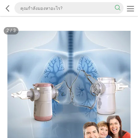
2
/
3